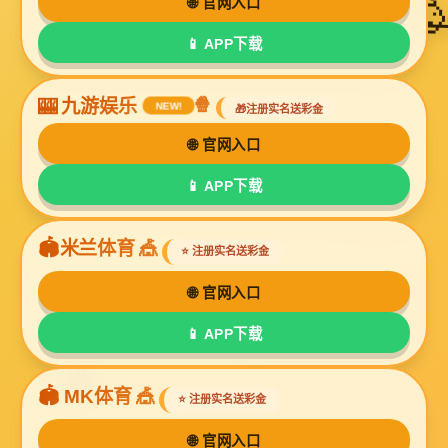
jdb电子官方水管常见的连接方式-双卡压连接的优点
jdb电子官方水管与PPR水管的价格对比
jdb电子官方水管的验收标准是什么？
家用水管用什么材料好
jdb电子官方水管品牌排名
jdb电子官方焊管是怎么生产的
jdb电子官方水管一米多少钱？
多台先进设备
jdb电子官方水管
jdb电子官方水管